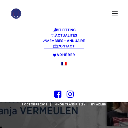
BIT FITTING
ACTUALITÉS
MEMBRES – ANNUAIRE
CONTACT
ADHÉRER
Anatomie et
biomécanique
1 OCTOBRE 2018
|
IN
NON CLASSIFIÉ(E)
|
BY
ADMIN